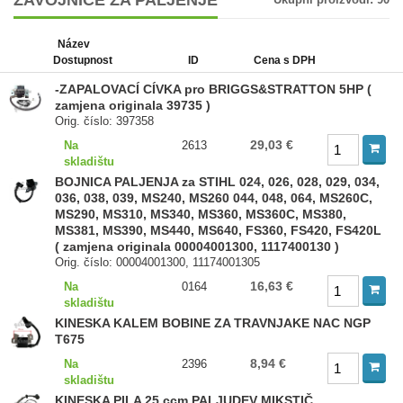
ZAVOJNICE ZA PALJENJE
Název
Dostupnost
ID
Cena s DPH
-ZAPALOVACÍ CÍVKA pro BRIGGS&STRATTON 5HP (
zamjena originala 39735 )
Orig. číslo: 397358
29,03 €
Na
2613
skladištu
BOJNICA PALJENJA za STIHL 024, 026, 028, 029, 034,
036, 038, 039, MS240, MS260 044, 048, 064, MS260C,
MS290, MS310, MS340, MS360, MS360C, MS380,
MS381, MS390, MS440, MS640, FS360, FS420, FS420L
( zamjena originala 00004001300, 1117400130 )
Orig. číslo: 00004001300, 11174001305
16,63 €
Na
0164
skladištu
KINESKA KALEM BOBINE ZA TRAVNJAKE NAC NGP
T675
8,94 €
Na
2396
skladištu
KINESKA PILA 25 ccm PALJUDEV MIKSTIČ