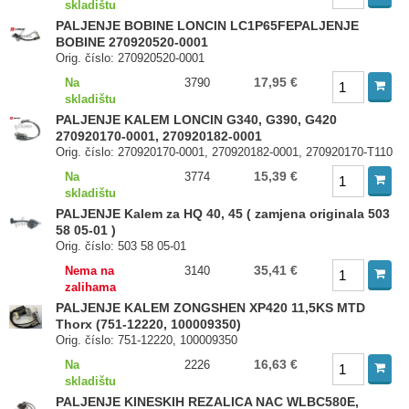
skladištu
PALJENJE BOBINE LONCIN LC1P65FEPALJENJE
BOBINE 270920520-0001
Orig. číslo: 270920520-0001
17,95 €
Na
3790
skladištu
PALJENJE KALEM LONCIN G340, G390, G420
270920170-0001, 270920182-0001
Orig. číslo: 270920170-0001, 270920182-0001, 270920170-T110
15,39 €
Na
3774
skladištu
PALJENJE Kalem za HQ 40, 45 ( zamjena originala 503
58 05-01 )
Orig. číslo: 503 58 05-01
35,41 €
Nema na
3140
zalihama
PALJENJE KALEM ZONGSHEN XP420 11,5KS MTD
Thorx (751-12220, 100009350)
Orig. číslo: 751-12220, 100009350
16,63 €
Na
2226
skladištu
PALJENJE KINESKIH REZALICA NAC WLBC580E,