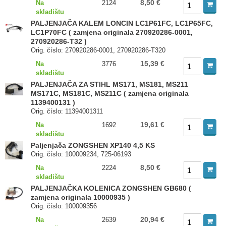
8,50 €
Na
2124
skladištu
PALJENJAČA KALEM LONCIN LC1P61FC, LC1P65FC,
LC1P70FC ( zamjena originala 270920286-0001,
270920286-T32 )
Orig. číslo: 270920286-0001, 270920286-T320
15,39 €
Na
3776
skladištu
PALJENJAČA ZA STIHL MS171, MS181, MS211
MS171C, MS181C, MS211C ( zamjena originala
1139400131 )
Orig. číslo: 11394001311
19,61 €
Na
1692
skladištu
Paljenjača ZONGSHEN XP140 4,5 KS
Orig. číslo: 100009234, 725-06193
8,50 €
Na
2224
skladištu
PALJENJAČKA KOLENICA ZONGSHEN GB680 (
zamjena originala 10000935 )
Orig. číslo: 100009356
20,94 €
Na
2639