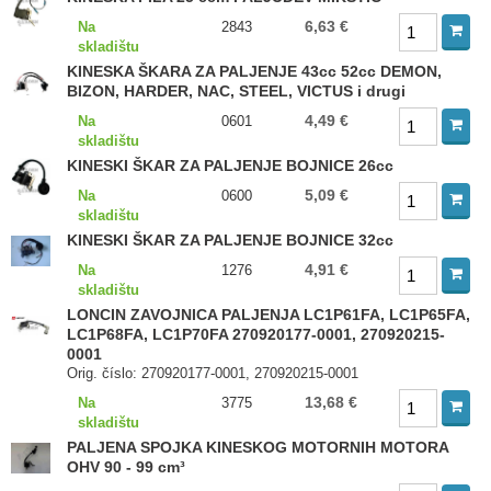
6,63 €
Na
2843
skladištu
KINESKA ŠKARA ZA PALJENJE 43cc 52cc DEMON,
BIZON, HARDER, NAC, STEEL, VICTUS i drugi
4,49 €
Na
0601
skladištu
KINESKI ŠKAR ZA PALJENJE BOJNICE 26cc
5,09 €
Na
0600
skladištu
KINESKI ŠKAR ZA PALJENJE BOJNICE 32cc
4,91 €
Na
1276
skladištu
LONCIN ZAVOJNICA PALJENJA LC1P61FA, LC1P65FA,
LC1P68FA, LC1P70FA 270920177-0001, 270920215-
0001
Orig. číslo: 270920177-0001, 270920215-0001
13,68 €
Na
3775
skladištu
PALJENA SPOJKA KINESKOG MOTORNIH MOTORA
OHV 90 - 99 cm³