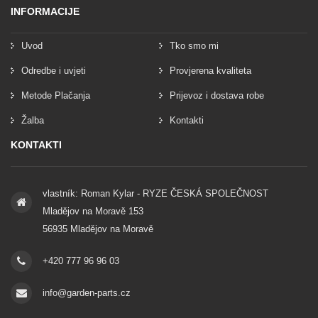
INFORMACIJE
Uvod
Tko smo mi
Odredbe i uvjeti
Provjerena kvaliteta
Metode Plačanja
Prijevoz i dostava robe
Žalba
Kontakti
KONTAKTI
vlastník: Roman Kylar - RYZE ČESKÁ SPOLEČNOST
Mladějov na Moravě 153
56935 Mladějov na Moravě
+420 777 96 96 03
info@garden-parts.cz