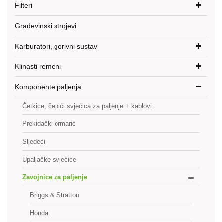
Filteri
Građevinski strojevi
Karburatori, gorivni sustav
Klinasti remeni
Komponente paljenja
Četkice, čepići svjećica za paljenje + kablovi
Prekidački ormarić
Sljedeći
Upaljačke svjećice
Zavojnice za paljenje
Briggs & Stratton
Honda