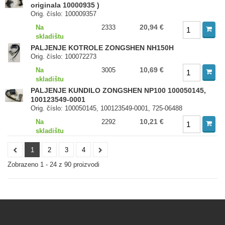
originala 10000935 )
Orig. číslo: 100009357
20,94 €
Na
2333
skladištu
PALJENJE KOTROLE ZONGSHEN NH150H
Orig. číslo: 100072273
10,69 €
Na
3005
skladištu
PALJENJE KUNDILO ZONGSHEN NP100 100050145,
100123549-0001
Orig. číslo: 100050145, 100123549-0001, 725-06488
10,21 €
Na
2292
skladištu
1
2
3
4
Zobrazeno 1 - 24 z 90 proizvodi