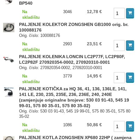
BP540
12,78 €
Na
3046
skladištu
PALJENJE KOLEKTOR ZONGSHEN GB1000 orig. br.
100088176
Orig. číslo: 100088176
23,51 €
Na
2993
skladištu
PALJENJE KOLENIKA LONCIN LC2P77F, LC2P80F,
LC2P82F 270920354-0002, 270920310-0001
Orig. číslo: 270920354-0002, 270920310-0001
14,95 €
Na
3779
skladištu
PALJENJE KOTIČKA za HQ 36, 41, 136, 136LE, 141,
141 LE, 230, 235, 235E, 236, 236E, 240, 240E
(zamjenjuje originalne brojeve: 530 03 91-43, 545 19
99-01, 575 80 35-01, 575 80 35-02)
Orig. číslo: 530 03 91-43, 545 19 99-01, 575 80 35-01, 575 80
35-02
50,86 €
Na
1086
skladištu
PALJENJE KOTLA ZONGSHEN XP680 22HP ( zamjena