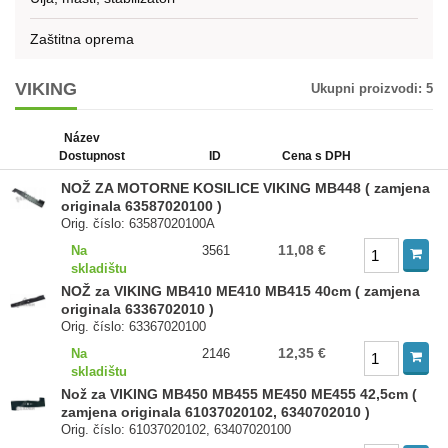
Zaštitna oprema
VIKING
Ukupni proizvodi:
5
Název
Dostupnost
ID
Cena s DPH
NOŽ ZA MOTORNE KOSILICE VIKING MB448 ( zamjena
originala 63587020100 )
Orig. číslo: 63587020100A
11,08 €
Na
3561
skladištu
NOŽ za VIKING MB410 ME410 MB415 40cm ( zamjena
originala 6336702010 )
Orig. číslo: 63367020100
12,35 €
Na
2146
skladištu
Nož za VIKING MB450 MB455 ME450 ME455 42,5cm (
zamjena originala 61037020102, 6340702010 )
Orig. číslo: 61037020102, 63407020100