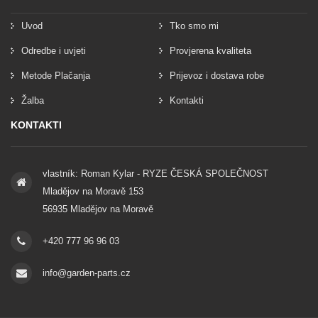
Uvod
Tko smo mi
Odredbe i uvjeti
Provjerena kvaliteta
Metode Plačanja
Prijevoz i dostava robe
Žalba
Kontakti
KONTAKTI
vlastník: Roman Kylar - RYZE ČESKÁ SPOLEČNOST
Mladějov na Moravě 153
56935 Mladějov na Moravě
+420 777 96 96 03
info@garden-parts.cz