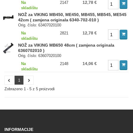
12,78 €
Na
2147
skladištu
NOŽ za VIKING MB450, ME450, MB455, MB545, ME545
42cm ( zamjena originala 6340-702-010 )
Orig. číslo: 63407020100
12,78 €
Na
2821
skladištu
NOŽ za VIKING MB650 48cm ( zamjena originala
6360702010 )
Orig. číslo: 63607020100
14,06 €
Na
2148
skladištu
1
Zobrazeno 1 - 5 z 5 proizvodi
INFORMACIJE