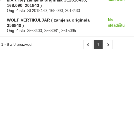
MAKITA ( zamjena originala SL2018430,
168.090, 201843 )
Orig. číslo: SL2018430, 168.090, 2018430
WOLF VERTIKULJAR ( zamjena originala
Na
356840 )
skladištu
Orig. číslo: 3568400, 3568081, 3615095
1 - 8 z 8 proizvodi
1