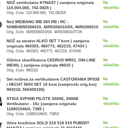
NOŽ vertikulator KYNAST ( zamjena originala
Na
110.004.065, 742-0825 )
skladištu
Orig. číslo: 110.004.065, 742-0825A
Nož WEIBANG WB 384 RB i RC -
Na
50WB46R0306010, 46R0306010/04, 46R0306010
skladištu
Orig. číslo: 46R0306010/04, 46R0306010TOK
NOŽ za aerator ALKO SET 7 kom ( zamjena
Na
originala 460303, 460773, 462219, 47434 )
skladištu
Orig. číslo: 460303, 460773, 462219, 474348
Oštrica skarifikatora CEDRUS WR01, OM-LINE
Na
WE40L ( zamjena originala 48010 )
skladištu
Orig. číslo: 480102
Set noževa za vertikulatore CASTORAMA SPS38
Na
i HECHT 5654 SET 18 kom (zamjenski orig.broj
skladištu
904218, 565400100)
STIGA SVP40B PILOTE S400E, S400B
Na
Vertikulator - 16x (zamjena originala
skladištu
118801546/0, 7385 )
Orig. číslo: 118801546/0, 73852
Vrtna kosilnica SOLO 516 518 519 PUBERT
Na
skladištu