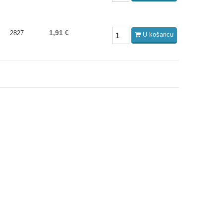
1,91 €
2827
U košaricu