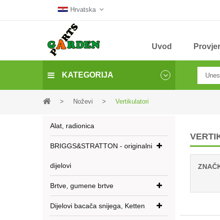
Hrvatska
Uvod
Provjer
KATEGORIJA
>
Noževi
>
Vertikulatori
Alat, radionica
VERTI
BRIGGS&STRATTON - originalni
dijelovi
ZNAČ
Brtve, gumene brtve
Dijelovi bacača snijega, Ketten