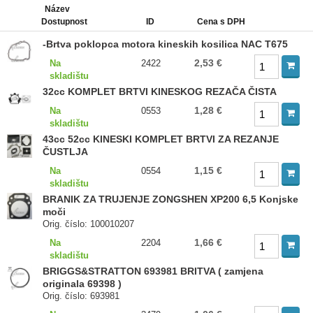
Název
Dostupnost
ID
Cena s DPH
-Brtva poklopca motora kineskih kosilica NAC T675
2,53 €
Na
2422
skladištu
32cc KOMPLET BRTVI KINESKOG REZAČA ČISTA
1,28 €
Na
0553
skladištu
43cc 52cc KINESKI KOMPLET BRTVI ZA REZANJE
ČUSTLJA
1,15 €
Na
0554
skladištu
BRANIK ZA TRUJENJE ZONGSHEN XP200 6,5 Konjske
moči
Orig. číslo: 100010207
1,66 €
Na
2204
skladištu
BRIGGS&STRATTON 693981 BRITVA ( zamjena
originala 69398 )
Orig. číslo: 693981