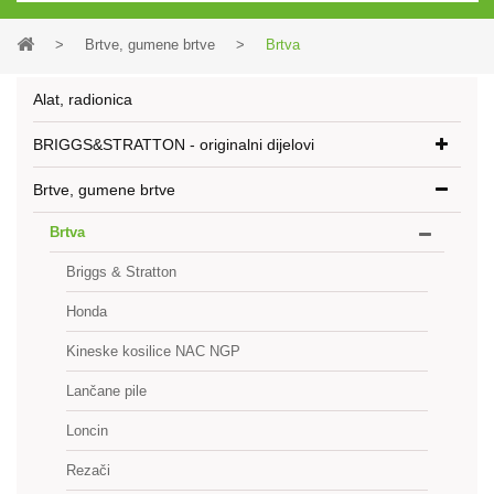
>
Brtve, gumene brtve
>
Brtva
Alat, radionica
BRIGGS&STRATTON - originalni dijelovi
Brtve, gumene brtve
Brtva
Briggs & Stratton
Honda
Kineske kosilice NAC NGP
Lančane pile
Loncin
Rezači