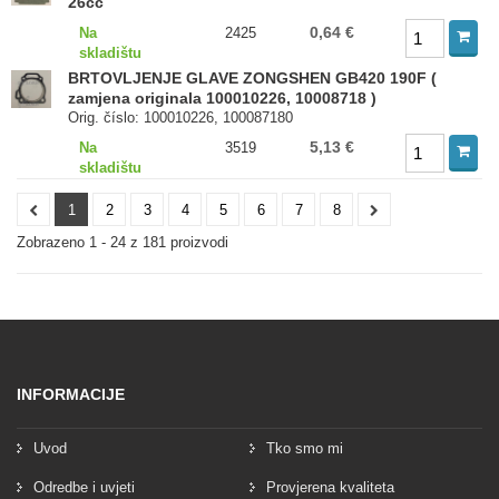
26cc
0,64 €
Na
2425
skladištu
BRTOVLJENJE GLAVE ZONGSHEN GB420 190F (
zamjena originala 100010226, 10008718 )
Orig. číslo: 100010226, 100087180
5,13 €
Na
3519
skladištu
1
2
3
4
5
6
7
8
Zobrazeno 1 - 24 z 181 proizvodi
INFORMACIJE
Uvod
Tko smo mi
Odredbe i uvjeti
Provjerena kvaliteta