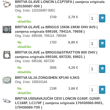
BRITVA GLAVE LONCIN LC1P70FA ( zamjena originala
120150087-000 )
Orig. číslo: 120150087-0001
2,78 €
Na
3749
skladištu
BRITVA GLAVE za BRIGGS 15KM-19KM OHV AVS (
zamjena originala 699168, 794114, 79658 )
Orig. číslo: 699168, 794114, 796584
6,80 €
Na
1760
skladištu
BRITVA GLAVE za BRIGGS&STRATTON 800 OHV (
zamjena originala 695166, 697230, 69821 )
Orig. číslo: 695166, 697230
4,28 €
Na
3006
skladištu
BRITVA ULJA ZONGSHEN XP140 4,5KS
Orig. číslo: 100010144
1,66 €
Na
2198
skladištu
BRITVA USISAVAJUĆIH CEVI LONCIN G160F, G200F,
LC168F, LC170F ( zamjena originala 170430060-0001,
170430060-T05 )