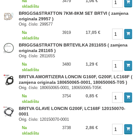
1,06 €
Na
3479
skladištu
BRIGGS&STRATTON 7KM-8KM SET BRTVI ( zamjena
originala 29957 )
Orig. číslo: 299577
17,05 €
Na
3919
skladištu
BRIGGS&STRATTON BRTEVILKA 281165S ( zamjena
originala 281165 )
Orig. číslo: 281165S
1,29 €
Na
3480
skladištu
BRITVA AMORTIZERA LONCIN G160F, G200F, LC168F (
zamjena originala 180650065-0001, 180650065-T05 )
Orig. číslo: 180650065-0001, 180650065-T05K
0,85 €
Na
3754
skladištu
BRITVA GLAVE LONCIN G200F, LC168F 120150070-
0001
Orig. číslo: 120150070-0001
2,86 €
Na
3738
skladištu