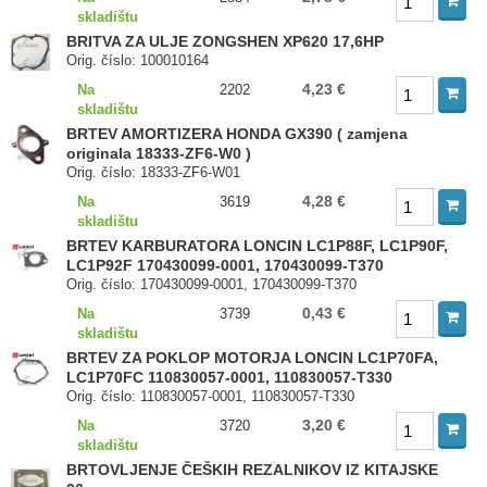
skladištu
BRITVA ZA ULJE ZONGSHEN XP620 17,6HP
Orig. číslo: 100010164
4,23 €
Na
2202
skladištu
BRTEV AMORTIZERA HONDA GX390 ( zamjena
originala 18333-ZF6-W0 )
Orig. číslo: 18333-ZF6-W01
4,28 €
Na
3619
skladištu
BRTEV KARBURATORA LONCIN LC1P88F, LC1P90F,
LC1P92F 170430099-0001, 170430099-T370
Orig. číslo: 170430099-0001, 170430099-T370
0,43 €
Na
3739
skladištu
BRTEV ZA POKLOP MOTORJA LONCIN LC1P70FA,
LC1P70FC 110830057-0001, 110830057-T330
Orig. číslo: 110830057-0001, 110830057-T330
3,20 €
Na
3720
skladištu
BRTOVLJENJE ČEŠKIH REZALNIKOV IZ KITAJSKE