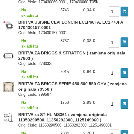
Orig. číslo: 170430060-0001, 170430060-T05K
0,34 €
Na
3746
skladištu
BRITVA USISNE CEVI LONCIN LC1P68FA, LC1P70FA
170430157-0001
Orig. číslo: 170430157-0001
0,38 €
Na
3737
skladištu
BRITVA ZA BRIGGS & STRATTON ( zamjena originala
27803 )
Orig. číslo: 27803S
0,94 €
Na
3015
skladištu
BRITVA ZA BRIGGS SERIE 450 500 550 OHV ( zamjena
originala 79958 )
Orig. číslo: 799587
2,99 €
Na
1758
skladištu
BRITVA za STIHL MS361 ( zamjena originala
11350290500, 11350292300, 1125149060 )
Orig. číslo: 11350290500, 11350292300, 11251490601
2,78 €
Na
2884