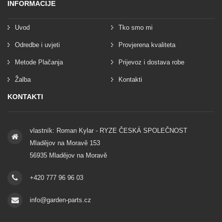
INFORMACIJE
Uvod
Tko smo mi
Odredbe i uvjeti
Provjerena kvaliteta
Metode Plačanja
Prijevoz i dostava robe
Žalba
Kontakti
KONTAKTI
vlastník: Roman Kylar - RYZE ČESKÁ SPOLEČNOST
Mladějov na Moravě 153
56935 Mladějov na Moravě
+420 777 96 96 03
info@garden-parts.cz