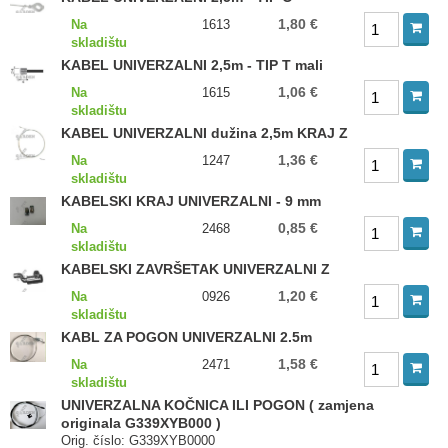
1,80 €
Na
1613
skladištu
KABEL UNIVERZALNI 2,5m - TIP T mali
1,06 €
Na
1615
skladištu
KABEL UNIVERZALNI dužina 2,5m KRAJ Z
1,36 €
Na
1247
skladištu
KABELSKI KRAJ UNIVERZALNI - 9 mm
0,85 €
Na
2468
skladištu
KABELSKI ZAVRŠETAK UNIVERZALNI Z
1,20 €
Na
0926
skladištu
KABL ZA POGON UNIVERZALNI 2.5m
1,58 €
Na
2471
skladištu
UNIVERZALNA KOČNICA ILI POGON ( zamjena
originala G339XYB000 )
Orig. číslo: G339XYB0000