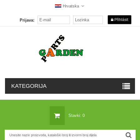
Hrvatska
Přihlásit
Prijava:
KATEGORIJA
Stavki: 0