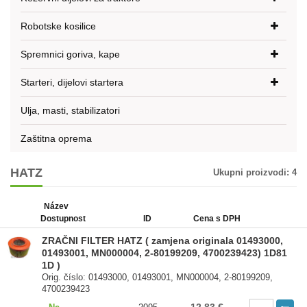
Robotske kosilice
Spremnici goriva, kape
Starteri, dijelovi startera
Ulja, masti, stabilizatori
Zaštitna oprema
HATZ
Ukupni proizvodi:
4
Název
Dostupnost
ID
Cena s DPH
ZRAČNI FILTER HATZ ( zamjena originala 01493000,
01493001, MN000004, 2-80199209, 4700239423) 1D81
1D )
Orig. číslo: 01493000, 01493001, MN000004, 2-80199209,
4700239423