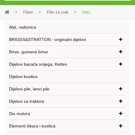
>
Filteri
>
Filtri za zrak
>
Hatz
Alat, radionica
BRIGGS&STRATTON - originalni dijelovi
Brtve, gumene brtve
Dijelovi bacača snijega, Ketten
Dijelovi kosilice
Dijelovi pile, lanci pile
Dijelovi za traktore
Dio motora
Elementi šikara i kosilica