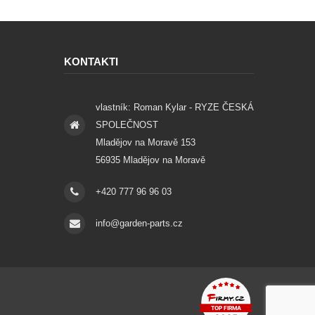
KONTAKTI
vlastník: Roman Kylar - RYZE ČESKÁ
SPOLEČNOST
Mladějov na Moravě 153
56935 Mladějov na Moravě
+420 777 96 96 03
info@garden-parts.cz