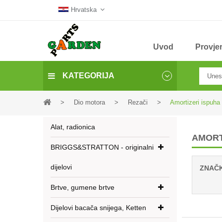
Hrvatska
Uvod
Provjer
KATEGORIJA
>
Dio motora
>
Rezači
>
Amortizeri ispuha
Alat, radionica
AMORT
BRIGGS&STRATTON - originalni
dijelovi
ZNAČ
Brtve, gumene brtve
Dijelovi bacača snijega, Ketten