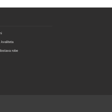
mi
 kvaliteta
 dostava robe