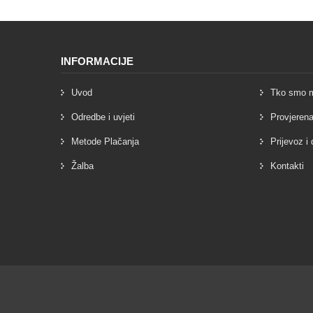
INFORMACIJE
Uvod
Tko smo 
Odredbe i uvjeti
Provjerena
Metode Plačanja
Prijevoz i
Žalba
Kontakti