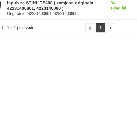
Ispuh za STIHL TS400 ( zamjena originala
Na
42231400601, 4223140060 )
skladištu
Orig. číslo: 42231400601, 42231400600
1 - 1 z 1 proizvodi
1