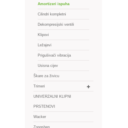
Amortizeri ispuha
Cilindri kompletni
Dekompresijski ventili
Klipovi
Ležajevi
Prigušivači vibracija
Usisna cijev
Škare za živicu
Trimeri
UNIVERZALNI KLIPNI
PRSTENOVI
Wacker
Zongshen