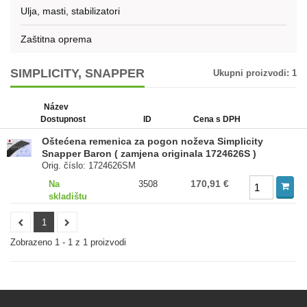
Ulja, masti, stabilizatori
Zaštitna oprema
SIMPLICITY, SNAPPER
Ukupni proizvodi:
1
Název
Dostupnost
ID
Cena s DPH
Oštećena remenica za pogon noževa Simplicity
Snapper Baron ( zamjena originala 1724626S )
Orig. číslo: 1724626SM
170,91 €
Na
3508
skladištu
1
Zobrazeno 1 - 1 z 1 proizvodi