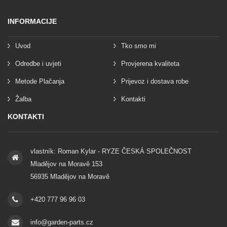
INFORMACIJE
Uvod
Tko smo mi
Odredbe i uvjeti
Provjerena kvaliteta
Metode Plačanja
Prijevoz i dostava robe
Žalba
Kontakti
KONTAKTI
vlastník: Roman Kylar - RYZE ČESKÁ SPOLEČNOST
Mladějov na Moravě 153
56935 Mladějov na Moravě
+420 777 96 96 03
info@garden-parts.cz