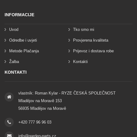
INFORMACIJE
Uvod
Tko smo mi
Odredbe i uvjeti
Provjerena kvaliteta
Metode Plačanja
Prijevoz i dostava robe
Žalba
Kontakti
KONTAKTI
vlastník: Roman Kylar - RYZE ČESKÁ SPOLEČNOST
Mladějov na Moravě 153
56935 Mladějov na Moravě
+420 777 96 96 03
info@garden-parts.cz