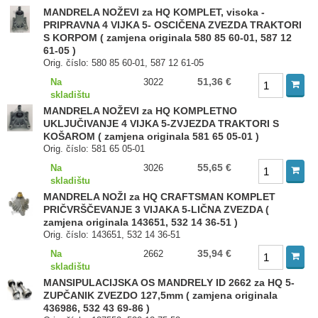
MANDRELA NOŽEVI za HQ KOMPLET, visoka -
PRIPRAVNA 4 VIJKA 5- OSCIČENA ZVEZDA TRAKTORI
S KORPOM ( zamjena originala 580 85 60-01, 587 12
61-05 )
Orig. číslo: 580 85 60-01, 587 12 61-05
51,36 €
Na
3022
skladištu
MANDRELA NOŽEVI za HQ KOMPLETNO
UKLJUČIVANJE 4 VIJKA 5-ZVJEZDA TRAKTORI S
KOŠAROM ( zamjena originala 581 65 05-01 )
Orig. číslo: 581 65 05-01
55,65 €
Na
3026
skladištu
MANDRELA NOŽI za HQ CRAFTSMAN KOMPLET
PRIČVRŠČEVANJE 3 VIJAKA 5-LIČNA ZVEZDA (
zamjena originala 143651, 532 14 36-51 )
Orig. číslo: 143651, 532 14 36-51
35,94 €
Na
2662
skladištu
MANSIPULACIJSKA OS MANDRELY ID 2662 za HQ 5-
ZUPČANIK ZVEZDO 127,5mm ( zamjena originala
436986, 532 43 69-86 )