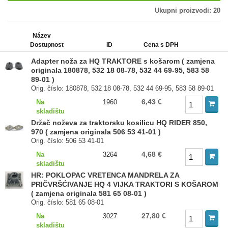
Ukupni proizvodi:
20
Název
Dostupnost
ID
Cena s DPH
Adapter noža za HQ TRAKTORE s košarom ( zamjena
originala 180878, 532 18 08-78, 532 44 69-95, 583 58
89-01 )
Orig. číslo: 180878, 532 18 08-78, 532 44 69-95, 583 58 89-01
6,43 €
Na
1960
skladištu
Držač noževa za traktorsku kosilicu HQ RIDER 850,
970 ( zamjena originala 506 53 41-01 )
Orig. číslo: 506 53 41-01
4,68 €
Na
3264
skladištu
HR: POKLOPAC VRETENCA MANDRELA ZA
PRIČVRŠĆIVANJE HQ 4 VIJKA TRAKTORI S KOŠAROM
( zamjena originala 581 65 08-01 )
Orig. číslo: 581 65 08-01
27,80 €
Na
3027
skladištu