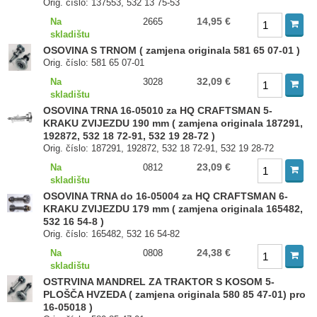
Orig. číslo: 137553, 532 13 75-53
14,95 €
Na
2665
skladištu
OSOVINA S TRNOM ( zamjena originala 581 65 07-01 )
Orig. číslo: 581 65 07-01
32,09 €
Na
3028
skladištu
OSOVINA TRNA 16-05010 za HQ CRAFTSMAN 5-
KRAKU ZVIJEZDU 190 mm ( zamjena originala 187291,
192872, 532 18 72-91, 532 19 28-72 )
Orig. číslo: 187291, 192872, 532 18 72-91, 532 19 28-72
23,09 €
Na
0812
skladištu
OSOVINA TRNA do 16-05004 za HQ CRAFTSMAN 6-
KRAKU ZVIJEZDU 179 mm ( zamjena originala 165482,
532 16 54-8 )
Orig. číslo: 165482, 532 16 54-82
24,38 €
Na
0808
skladištu
OSTRVINA MANDREL ZA TRAKTOR S KOSOM 5-
PLOŠČA HVZEDA ( zamjena originala 580 85 47-01) pro
16-05018 )