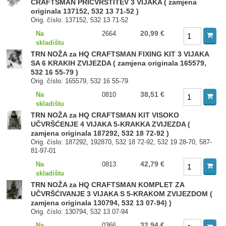
CRAFTSMAN PRICVRSTITEV 3 VIJAKA ( zamjena
originala 137152, 532 13 71-52 )
Orig. číslo: 137152, 532 13 71-52
20,99 €
Na
2664
skladištu
TRN NOŽA za HQ CRAFTSMAN FIXING KIT 3 VIJAKA
SA 6 KRAKIH ZVIJEZDA ( zamjena originala 165579,
532 16 55-79 )
Orig. číslo: 165579, 532 16 55-79
38,51 €
Na
0810
skladištu
TRN NOŽA za HQ CRAFTSMAN KIT VISOKO
UČVRŠĆENJE 4 VIJAKA 5-KRAKKA ZVIJEZDA (
zamjena originala 187292, 532 18 72-92 )
Orig. číslo: 187292, 192870, 532 18 72-92, 532 19 28-70, 587-
81-97-01
42,79 €
Na
0813
skladištu
TRN NOŽA za HQ CRAFTSMAN KOMPLET ZA
UČVRŠĆIVANJE 3 VIJAKA S 5-KRAKOM ZVIJEZDOM (
zamjena originala 130794, 532 13 07-94) )
Orig. číslo: 130794, 532 13 07-94
32,94 €
Na
0366