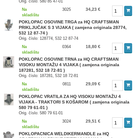
Orig. číslo: 580 85 47-01
34,23 €
Na
3025
skladištu
POKLOPAC OSOVINE TRGA za HQ CRAFTSMAN
PRIKLJUČAK S 3 VIJAKA ( zamjena originala 28774,
532 12 87-74 )
Orig. číslo: 128774, 532 12 87-74
18,80 €
Na
0364
skladištu
POKLOPAC OSOVINE TRNA za HQ CRAFTSMAN
VISOKU MONTAŽU 4 VIJAKA ( zamjena originala
187281, 532 18 72-81 )
Orig. číslo: 187281, 532 18 72-81
29,09 €
Na
0811
skladištu
POKLOPAC VRATILA ZA HQ VISOKU MONTAŽU 4
VIJAKA - TRAKTORI S KOŠAROM ( zamjena originala
580 79 61-01 )
Orig. číslo: 580 79 61-01
29,51 €
Na
3024
skladištu
POKLOPACNICA WELDIKERMANDLE za HQ