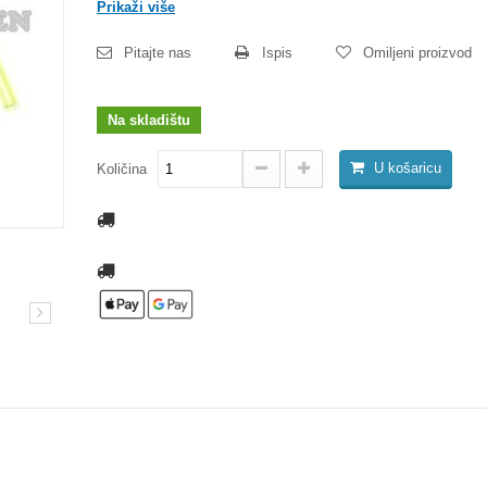
Prikaži više
Pitajte nas
Ispis
Omiljeni proizvod
Na skladištu
U košaricu
Količina