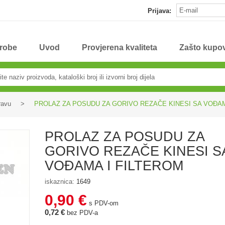
Prijava:
 robe
Uvod
Provjerena kvaliteta
Zašto kupov
ravu
>
PROLAZ ZA POSUDU ZA GORIVO REZAČE KINESI SA VOĐAM
PROLAZ ZA POSUDU ZA
GORIVO REZAČE KINESI S
VOĐAMA I FILTEROM
iskaznica:
1649
0,90 €
s PDV-om
0,72 €
bez PDV-a