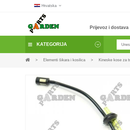
Hrvatska
Prijevoz i dostava
KATEGORIJA
>
Elementi šikara i kosilica
>
Kineske kose za t