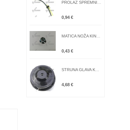
PROLAZ SPREMNIKA GORIVA REZAČA TRAVE KINESKE SA CREVIMA I FILTEROM
0,94 €
MATICA NOŽA KINESKOG ŠKARA M10x1,25 (lijevo)
0,43 €
STRUNA GLAVA KOMPLET KINESKA ŠKARA 10x1.25
4,68 €