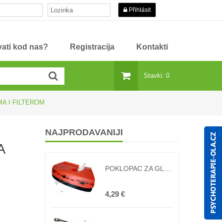
Přihlásit
ati kod nas?
Registracija
Kontakti
Stavki: 0
A I FILTEROM
NAJPRODAVANIJI
A
POKLOPAC ZA GLAVU TRIMERA SA NOŽEM UNIVERZ
4,29 €