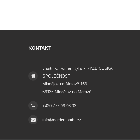
KONTAKTI
vlastník: Roman Kylar - RYZE ČESKÁ
SPOLEČNOST
Mladějov na Moravě 153
56935 Mladějov na Moravě
+420 777 96 96 03
info@garden-parts.cz